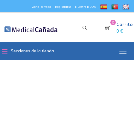
Zona privada
Registrarse
Nuestro BLOG
0
Carrito
0 €
Secciones de la tienda